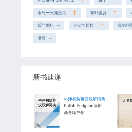
你当像鸟飞往你的山
孟子
杀死一只知更鸟
东野圭吾
我与地坛
长安的荔枝
我的阿
活着
新书速递
牛津初阶英汉双解词典
牛津初阶英
无界
汉双解词典
Kallah Pridgeon编辑
商务印书馆