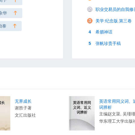
荀子
2
职业交易员的自我修
余华
3
美学:纪念版.第三卷
勒泰
4
希腊神话
5
张帆珍贵手稿
无界成长
英语常用同义词、
成长
英语常用同
词辨析
义词、近义
谢胜子著
词辨析
主编赵文渠, 吴瑾
文汇出版社
华东理工大学出版