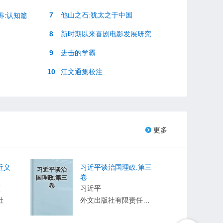
7
他山之石:犹太之于中国
养:认知篇
8
新时期以来喜剧电影发展研究
9
进击的学霸
10
江文通集校注
更多
近义
习近平谈治国理政.第三
习近平谈治
卷
国理政.第三
卷
瑾
习近平
社
外文出版社有限责任公司